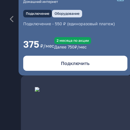
Домашний интернет
Подключение
Оборудование
Подключение
-
550 ₽ (единоразовый платеж)
2 месяцa по акции
375
₽/мес
Далее
750
₽/мес
Подключить