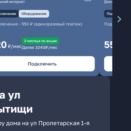
шний интернет
Домашний инте
ключение
Оборудование
Подключение
ключение
-
550 ₽ (единоразовый платеж)
Подключени
2 месяцa по акции
20
550
₽/мес
₽/м
Далее
1040
₽/мес
Подключить
а ул
Мытищи
у дома на ул Пролетарская 1-я