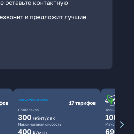
е оставьте контактную
резвонит и предложит лучшие
ифов
17 тарифов
ОблТелеком
ТелинКом
300
1000
мбит/сек
мби
Максимальная скорость
Максимальная 
400
690
₽/мес
₽/ме