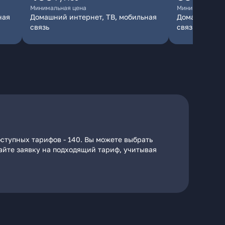
Минимальная цена
Минимальная ц
ная
Домашний интернет, ТВ, мобильная
Домашний инт
связь
связь
оступных тарифов - 140. Вы можете выбрать
дайте заявку на подходящий тариф, учитывая