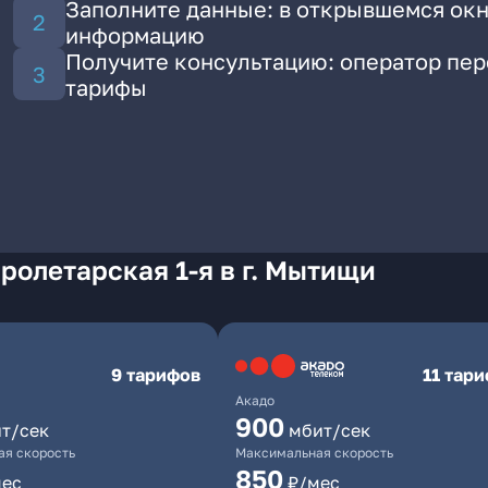
Заполните данные: в открывшемся окн
информацию
Получите консультацию: оператор пе
тарифы
ролетарская 1-я в г. Мытищи
9 тарифов
11 тар
Акадо
900
т/сек
мбит/сек
я скорость
Максимальная скорость
850
мес
₽/мес