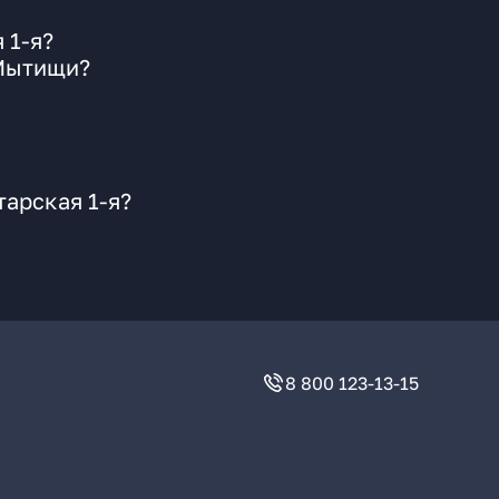
 1-я?
 Мытищи?
арская 1-я?
8 800 123-13-15