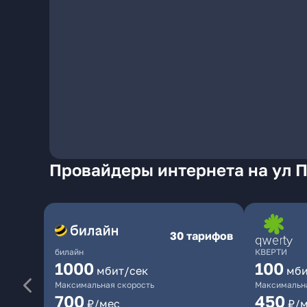
Провайдеры интернета на ул П
30 тарифов
билайн
КВЕРТИ
1000
100
мбит/сек
мби
Максимальная скорость
Максимальна
700
450
₽/мес
₽/