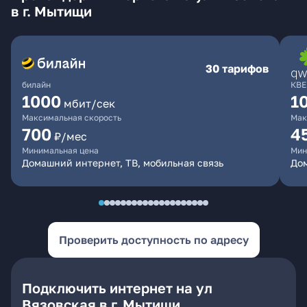
в г. Мытищи
30 тарифов
билайн
КВЕ
1000
1
мбит/сек
Максимальная скорость
Мак
700
4
₽/мес
Минимальная цена
Мин
Домашний интернет, ТВ, мобильная связь
Дом
Проверить доступность по адресу
Подключить интернет на ул
Вязовская в г. Мытищи