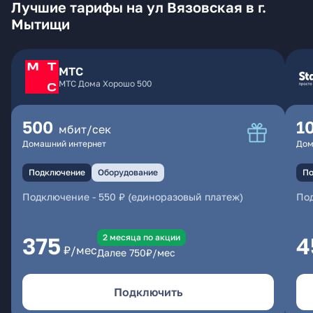
Лучшие тарифы на ул Вязовская в г.
Мытищи
МТС
МТС Дома Хорошо 500
500
1
мбит/сек
Домашний интернет
Дом
Подключение
Оборудование
По
Подключение
-
550 ₽ (единоразовый платеж)
По
2 месяцa по акции
375
4
₽/мес
Далее
750
₽/мес
Подключить