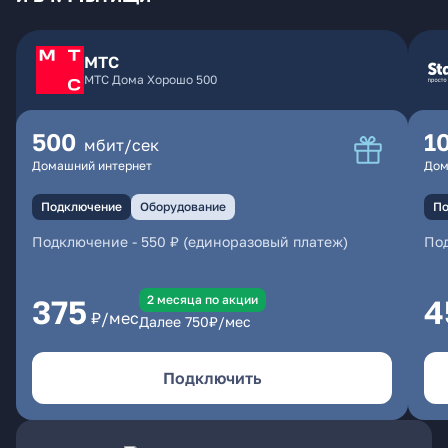
МТС
МТС Дома Хорошо 500
500
1
мбит/сек
Домашний интернет
Дом
Подключение
Оборудование
По
Подключение
-
550 ₽ (единоразовый платеж)
По
2 месяцa по акции
375
4
₽/мес
Далее
750
₽/мес
Подключить