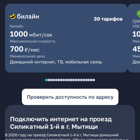
30 тарифов
билайн
КВЕ
1000
1
мбит/сек
Максимальная скорость
Мак
700
4
₽/мес
Минимальная цена
Мин
Домашний интернет, ТВ, мобильная связь
Дом
Проверить доступность по адресу
Подключить интернет на проезд
Силикатный 1-й в г. Мытищи
В 2026 году на проезд Силикатный 1-й в г. Мытищи домашний
интернет предлагают 2 провайдера. Общее количество доступных