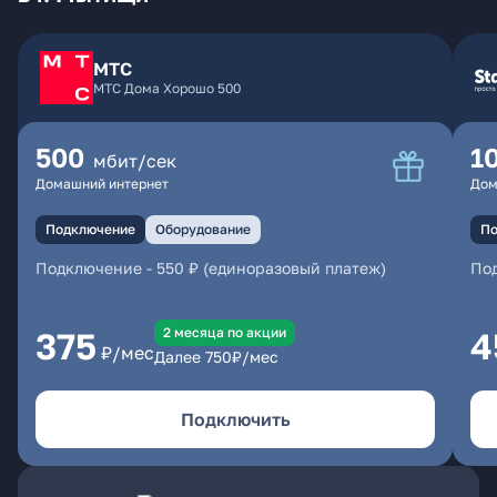
МТС
МТС Дома Хорошо 500
500
1
мбит/сек
Домашний интернет
Дом
Подключение
Оборудование
По
Подключение
-
550 ₽ (единоразовый платеж)
По
2 месяцa по акции
375
4
₽/мес
Далее
750
₽/мес
Подключить