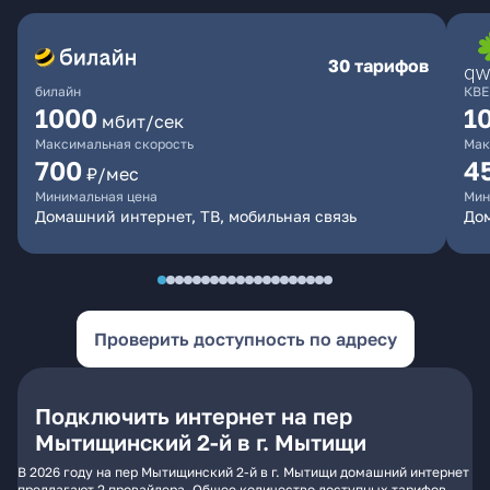
30 тарифов
билайн
КВЕ
1000
1
мбит/сек
Максимальная скорость
Мак
700
4
₽/мес
Минимальная цена
Мин
Домашний интернет, ТВ, мобильная связь
Дом
Проверить доступность по адресу
Подключить интернет на пер
Мытищинский 2-й в г. Мытищи
В 2026 году на пер Мытищинский 2-й в г. Мытищи домашний интернет
предлагают 2 провайдера. Общее количество доступных тарифов -