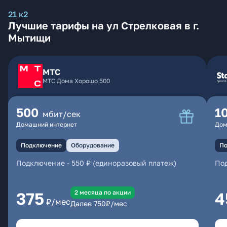
21 к2
Лучшие тарифы на ул Стрелковая в г.
Мытищи
МТС
МТС Дома Хорошо 500
500
1
мбит/сек
Домашний интернет
Дом
Подключение
Оборудование
По
Подключение
-
550 ₽ (единоразовый платеж)
По
2 месяцa по акции
375
4
₽/мес
Далее
750
₽/мес