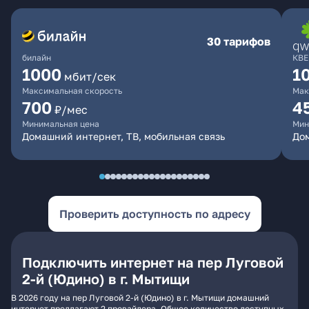
30 тарифов
билайн
КВЕ
1000
1
мбит/сек
Максимальная скорость
Мак
700
4
₽/мес
Минимальная цена
Мин
Домашний интернет, ТВ, мобильная связь
Дом
Проверить доступность по адресу
Подключить интернет на пер Луговой
2-й (Юдино) в г. Мытищи
В 2026 году на пер Луговой 2-й (Юдино) в г. Мытищи домашний
интернет предлагают 2 провайдера. Общее количество доступных