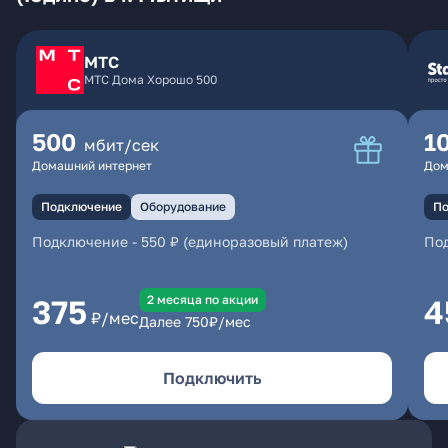
МТС
МТС Дома Хорошо 500
500
1
мбит/сек
Домашний интернет
Дом
Подключение
Оборудование
По
Подключение
-
550 ₽ (единоразовый платеж)
По
2 месяцa по акции
375
4
₽/мес
Далее
750
₽/мес
Подключить