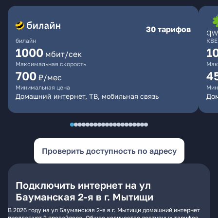
30 тарифов
билайн
КВЕ
1000
1
мбит/сек
Максимальная скорость
Мак
700
4
₽/мес
Минимальная цена
Мин
Домашний интернет, ТВ, мобильная связь
Дом
Проверить доступность по адресу
Подключить интернет на ул
Бауманская 2-я в г. Мытищи
В 2026 году на ул Бауманская 2-я в г. Мытищи домашний интернет
предлагают 2 провайдера. Общее количество доступных тарифов -