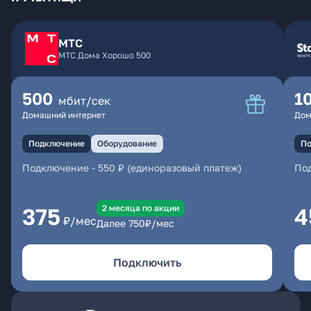
МТС
МТС Дома Хорошо 500
500
1
мбит/сек
Домашний интернет
Дом
Подключение
Оборудование
По
Подключение
-
550 ₽ (единоразовый платеж)
По
2 месяцa по акции
375
4
₽/мес
Далее
750
₽/мес
Подключить