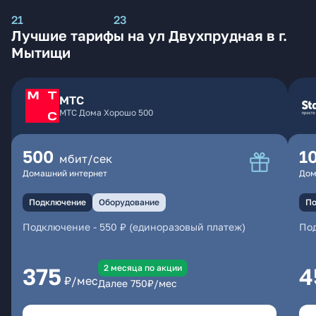
21
23
Лучшие тарифы на ул Двухпрудная в г.
Мытищи
МТС
МТС Дома Хорошо 500
500
1
мбит/сек
Домашний интернет
Дом
Подключение
Оборудование
По
Подключение
-
550 ₽ (единоразовый платеж)
По
2 месяцa по акции
375
4
₽/мес
Далее
750
₽/мес