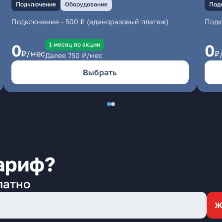
Подключение
Оборудование
Под
Подключение
-
500 ₽ (единоразовый платеж)
Под
1 месяц по акции
0
0
₽/мес
₽
Далее
750
₽/мес
Выбрать
ариф?
латно
Ж