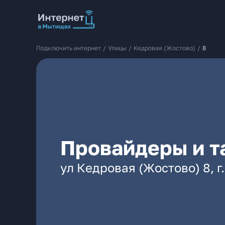
Подключить интернет
/
Улицы
/
Кедровая (Жостово)
/
8
Провайдеры и т
ул Кедровая (Жостово) 8, 