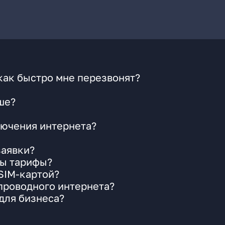
как быстро мне перезвонят?
ше?
ючения интернета?
заявки?
ны тарифы?
 SIM-картой?
 проводного интернета?
для бизнеса?