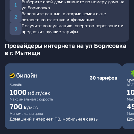
Выберите свой дом: кликните по номеру дома на
ул Борисовка
Заполните данные: в открывшемся окне
оставьте контактную информацию
Получите консультацию: оператор перезвонит и
предложит лучшие тарифы
Провайдеры интернета на ул Борисовка
в г. Мытищи
30 тарифов
билайн
КВЕ
1000
1
мбит/сек
Максимальная скорость
Мак
700
4
₽/мес
Минимальная цена
Мин
Домашний интернет, ТВ, мобильная связь
Дом