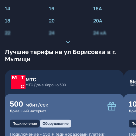
14
16
16А
18
20
20А
22
24
24 кА
Лучшие тарифы на ул Борисовка в г.
Мытищи
МТС
МТС Дома Хорошо 500
500
1
мбит/сек
Домашний интернет
Дом
Подключение
Оборудование
По
Подключение
-
550 ₽ (единоразовый платеж)
По