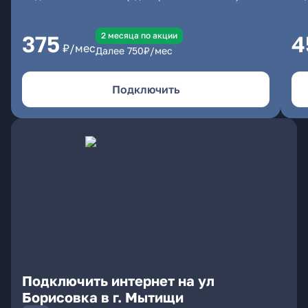
2 месяцa по акции
375
4
₽/мес
Далее
750
₽/мес
Подключить
Подключить интернет на ул
Борисовка в г. Мытищи