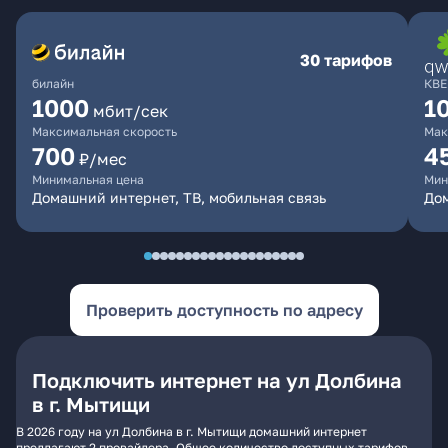
30 тарифов
билайн
КВЕ
1000
1
мбит/сек
Максимальная скорость
Мак
700
4
₽/мес
Минимальная цена
Мин
Домашний интернет, ТВ, мобильная связь
Дом
Проверить доступность по адресу
Подключить интернет на ул Долбина
в г. Мытищи
В 2026 году на ул Долбина в г. Мытищи домашний интернет
предлагают 2 провайдера. Общее количество доступных тарифов -