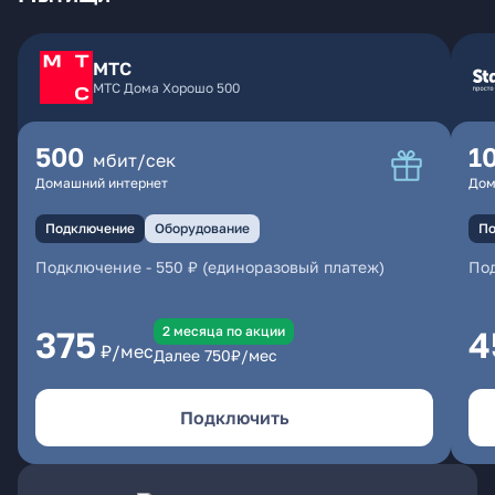
МТС
МТС Дома Хорошо 500
500
1
мбит/сек
Домашний интернет
Дом
Подключение
Оборудование
По
Подключение
-
550 ₽ (единоразовый платеж)
По
2 месяцa по акции
375
4
₽/мес
Далее
750
₽/мес
Подключить