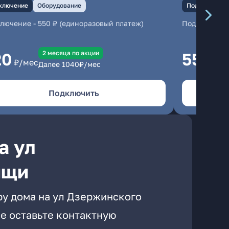
ключение
Оборудование
Подключение
ключение
-
550 ₽ (единоразовый платеж)
Подключени
2 месяцa по акции
20
550
₽/мес
₽/м
Далее
1040
₽/мес
Подключить
а ул
ищи
ру дома на ул Дзержинского
е оставьте контактную