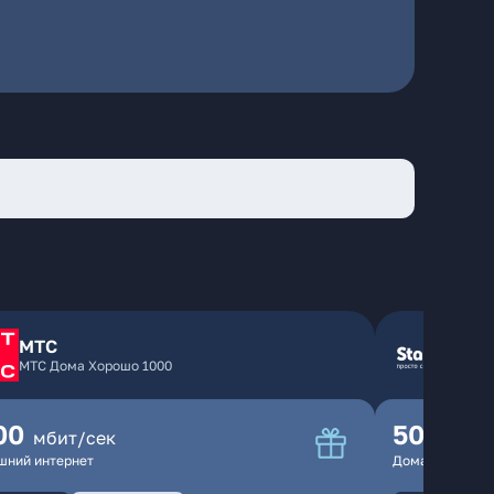
МТС
МТС Дома Хорошо 1000
00
500
мбит/сек
мбит
шний интернет
Домашний инте