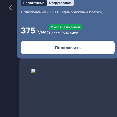
Подключение
Оборудование
Подключение
-
550 ₽ (единоразовый платеж)
2 месяцa по акции
375
₽/мес
Далее
750
₽/мес
Подключить