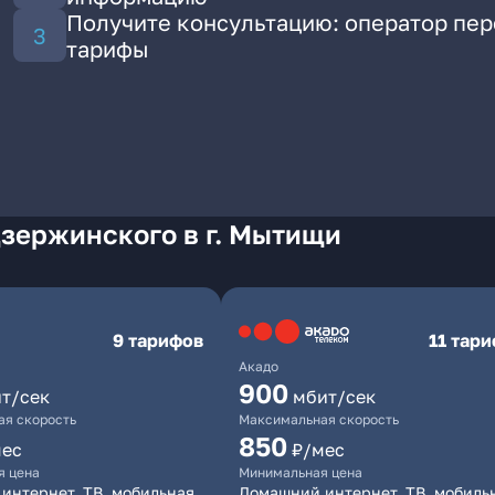
Получите консультацию: оператор пе
тарифы
Дзержинского в г. Мытищи
9 тарифов
11 тар
Акадо
900
т/сек
мбит/сек
я скорость
Максимальная скорость
850
мес
₽/мес
я цена
Минимальная цена
интернет, ТВ, мобильная
Домашний интернет, ТВ, мобиль