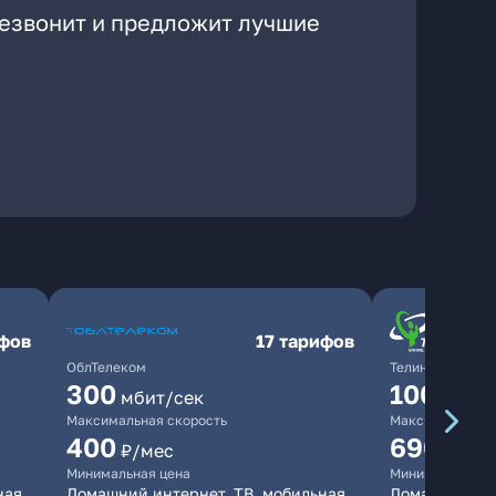
резвонит и предложит лучшие
ифов
17 тарифов
ОблТелеком
ТелинКом
300
1000
мбит/сек
мби
Максимальная скорость
Максимальная 
400
690
₽/мес
₽/ме
Минимальная цена
Минимальная ц
ная
Домашний интернет, ТВ, мобильная
Домашний инт