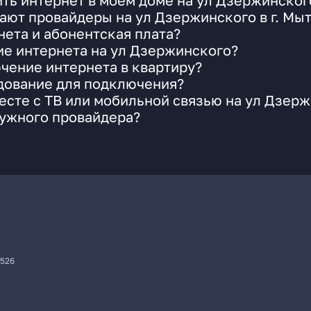
ть интернет в моем доме на ул Дзержинског
ают провайдеры на ул Дзержинского в г. Мы
ета и абонентская плата?
ие интернета на ул Дзержинского?
чение интернета в квартиру?
удование для подключения?
сте с ТВ или мобильной связью на ул Дзер
нужного провайдера?
7526