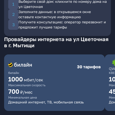
Выберите свой дом: кликните по номеру дома на
ул Цветочная
Заполните данные: в открывшемся окне
оставьте контактную информацию
Получите консультацию: оператор перезвонит и
предложит лучшие тарифы
Провайдеры интернета на ул Цветочная
в г. Мытищи
30 тарифов
билайн
КВЕ
1000
1
мбит/сек
Максимальная скорость
Мак
700
4
₽/мес
Минимальная цена
Мин
Домашний интернет, ТВ, мобильная связь
Дом