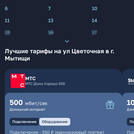
6
7
10
11
13
14
15
16
17
Лучшие тарифы на ул Цветочная в г.
Мытищи
МТС
МТС Дома Хорошо 500
500
1
мбит/сек
Домашний интернет
Дом
Подключение
Оборудование
По
Подключение
-
550 ₽ (единоразовый платеж)
По