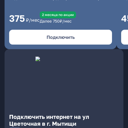
2 месяцa по акции
375
4
₽/мес
Далее
750
₽/мес
Подключить
Подключить интернет на ул
Цветочная в г. Мытищи