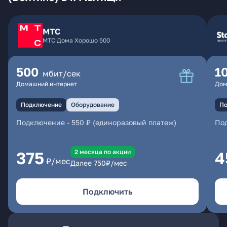
МТС
МТС Дома Хорошо 500
500
1
мбит/сек
Домашний интернет
Дом
Подключение
Оборудование
По
Подключение
-
550 ₽ (единоразовый платеж)
По
2 месяцa по акции
375
4
₽/мес
Далее
750
₽/мес
Подключить