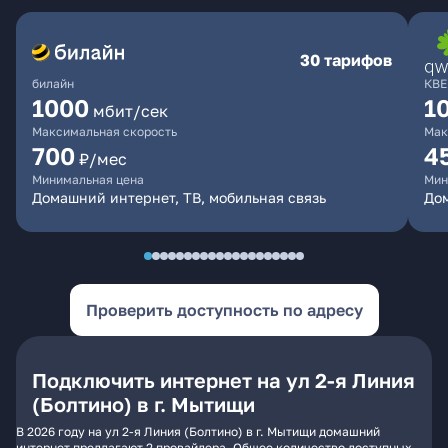
30 тарифов
билайн
КВЕ
1000
1
мбит/сек
Максимальная скорость
Мак
700
4
₽/мес
Минимальная цена
Мин
Домашний интернет, ТВ, мобильная связь
Дом
Проверить доступность по адресу
Подключить интернет на ул 2-я Линия
(Болтино) в г. Мытищи
В 2026 году на ул 2-я Линия (Болтино) в г. Мытищи домашний
интернет предлагают 2 провайдера. Общее количество доступных