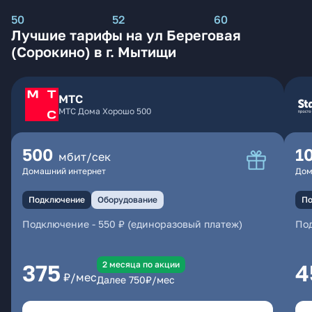
50
52
60
Лучшие тарифы на ул Береговая
(Сорокино) в г. Мытищи
МТС
МТС Дома Хорошо 500
500
1
мбит/сек
Домашний интернет
Дом
Подключение
Оборудование
По
Подключение
-
550 ₽ (единоразовый платеж)
По
2 месяцa по акции
375
4
₽/мес
Далее
750
₽/мес