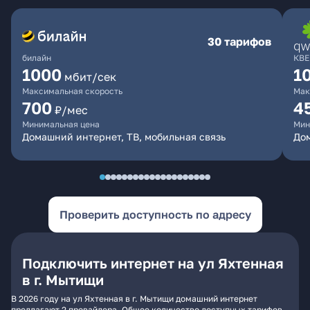
30 тарифов
билайн
КВЕ
1000
1
мбит/сек
Максимальная скорость
Мак
700
4
₽/мес
Минимальная цена
Мин
Домашний интернет, ТВ, мобильная связь
Дом
Проверить доступность по адресу
Подключить интернет на ул Яхтенная
в г. Мытищи
В 2026 году на ул Яхтенная в г. Мытищи домашний интернет
предлагают 2 провайдера. Общее количество доступных тарифов -