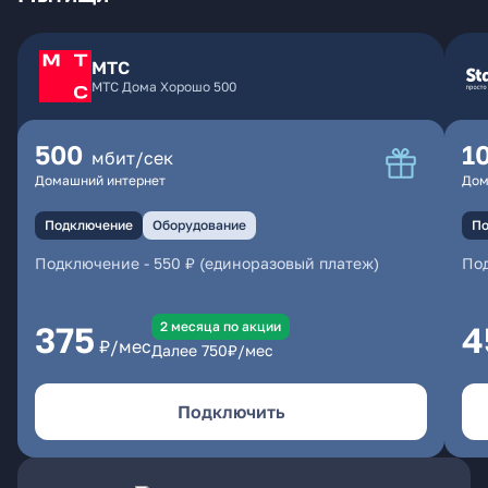
МТС
МТС Дома Хорошо 500
500
1
мбит/сек
Домашний интернет
Дом
Подключение
Оборудование
По
Подключение
-
550 ₽ (единоразовый платеж)
По
2 месяцa по акции
375
4
₽/мес
Далее
750
₽/мес
Подключить