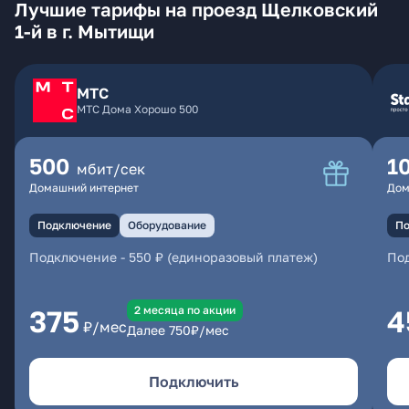
Лучшие тарифы на проезд Щелковский
1-й в г. Мытищи
МТС
МТС Дома Хорошо 500
500
1
мбит/сек
Домашний интернет
Дом
Подключение
Оборудование
По
Подключение
-
550 ₽ (единоразовый платеж)
По
2 месяцa по акции
375
4
₽/мес
Далее
750
₽/мес
Подключить