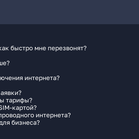
как быстро мне перезвонят?
ше?
ючения интернета?
заявки?
ны тарифы?
 SIM-картой?
 проводного интернета?
для бизнеса?