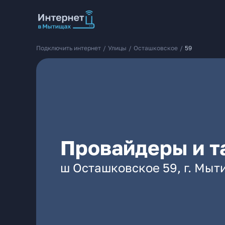
Подключить интернет
/
Улицы
/
Осташковское
/
59
Провайдеры и т
ш Осташковское 59, г. Мы