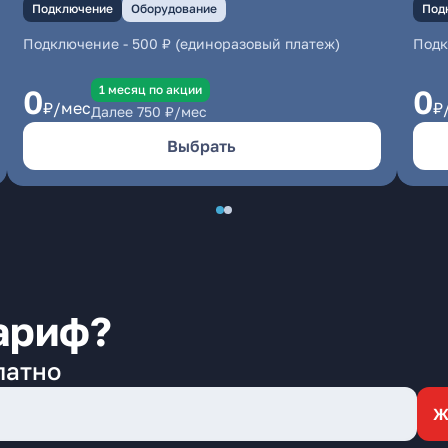
Подключение
Оборудование
Под
Подключение
-
500 ₽ (единоразовый платеж)
Под
1 месяц по акции
0
0
₽/мес
₽
Далее
750
₽/мес
Выбрать
ариф?
латно
Ж