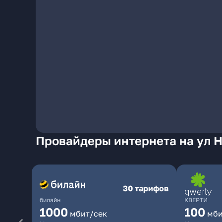
Провайдеры интернета на ул Н
30 тарифов
билайн
КВЕРТИ
1000
100
мбит/сек
мби