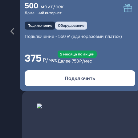
500
мбит/сек
Домашний интернет
Подключение
Оборудование
Подключение
-
550 ₽ (единоразовый платеж)
2 месяцa по акции
375
₽/мес
Далее
750
₽/мес
Подключить