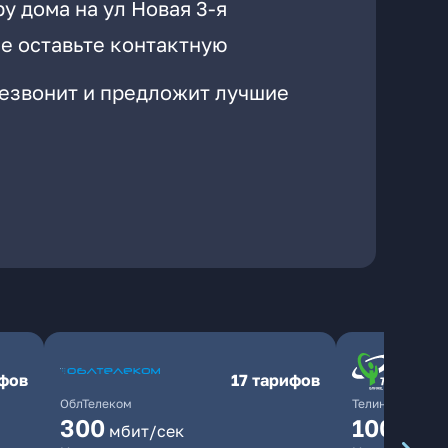
у дома на ул Новая 3-я
е оставьте контактную
резвонит и предложит лучшие
ифов
17 тарифов
ОблТелеком
ТелинКом
300
1000
мбит/сек
мби