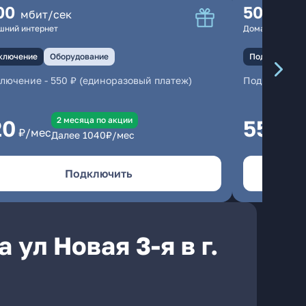
00
500
мбит/сек
мбит
шний интернет
Домашний инте
ключение
Оборудование
Подключение
ключение
-
550 ₽ (единоразовый платеж)
Подключени
2 месяцa по акции
20
550
₽/мес
₽/м
Далее
1040
₽/мес
Подключить
ул Новая 3-я в г.