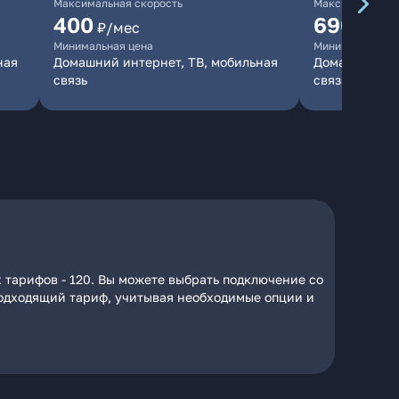
Максимальная скорость
Максимальная 
400
690
₽/мес
₽/ме
Минимальная цена
Минимальная ц
ная
Домашний интернет, ТВ, мобильная
Домашний инт
связь
связь
х тарифов - 120. Вы можете выбрать подключение со
 подходящий тариф, учитывая необходимые опции и