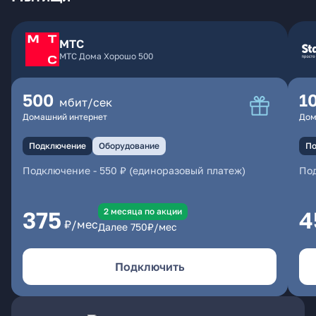
МТС
МТС Дома Хорошо 500
500
1
мбит/сек
Домашний интернет
Дом
Подключение
Оборудование
По
Подключение
-
550 ₽ (единоразовый платеж)
По
2 месяцa по акции
375
4
₽/мес
Далее
750
₽/мес
Подключить