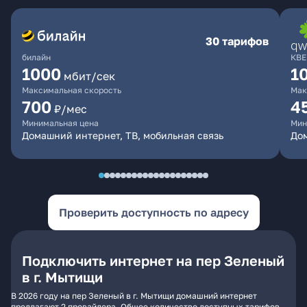
30 тарифов
билайн
КВЕ
1000
1
мбит/сек
Максимальная скорость
Мак
700
4
₽/мес
Минимальная цена
Мин
Домашний интернет, ТВ, мобильная связь
Дом
Проверить доступность по адресу
Подключить интернет на пер Зеленый
в г. Мытищи
В 2026 году на пер Зеленый в г. Мытищи домашний интернет
предлагают 2 провайдера. Общее количество доступных тарифов -