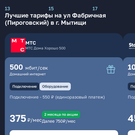
13
15
17
Лучшие тарифы на ул Фабричная
(Пироговский) в г. Мытищи
МТС
МТС Дома Хорошо 500
500
1
мбит/сек
Домашний интернет
Дом
Подключение
Оборудование
По
Подключение
-
550 ₽ (единоразовый платеж)
По
2 месяцa по акции
375
4
₽/мес
Далее
750
₽/мес