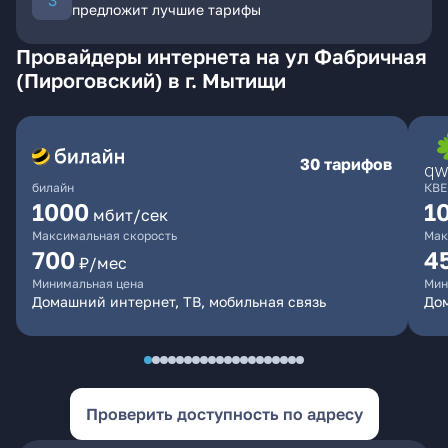
предложит лучшие тарифы
Провайдеры интернета на ул Фабричная
(Пироговский) в г. Мытищи
30 тарифов
билайн
КВЕ
1000
1
мбит/сек
Максимальная скорость
Мак
700
4
₽/мес
Минимальная цена
Мин
Домашний интернет, ТВ, мобильная связь
Дом
Проверить доступность по адресу