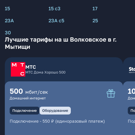
15
15 с3
17
23А
23А с5
25
30
Лучшие тарифы на ш Волковское в г.
Мытищи
МТС
МТС Дома Хорошо 500
500
1
мбит/сек
Домашний интернет
Дом
Подключение
Оборудование
По
Подключение
-
550 ₽ (единоразовый платеж)
По