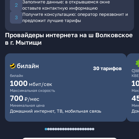
Заполните данные: в открывшемся окне
оставьте контактную информацию
Получите консультацию: оператор перезвонит и
предложит лучшие тарифы
Провайдеры интернета на ш Волковское
в г. Мытищи
30 тарифов
билайн
КВЕ
1000
1
мбит/сек
Максимальная скорость
Мак
700
4
₽/мес
Минимальная цена
Мин
Домашний интернет, ТВ, мобильная связь
Дом