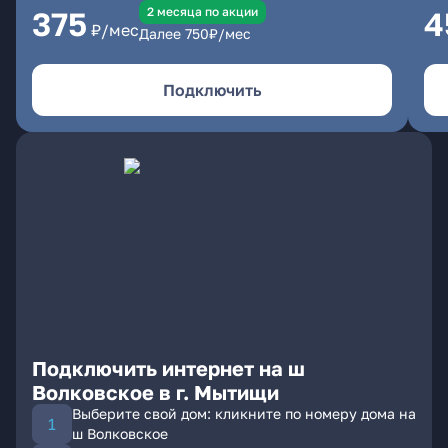
2 месяцa по акции
375
4
₽/мес
Далее
750
₽/мес
Подключить
Подключить интернет на ш
Волковское в г. Мытищи
Выберите свой дом: кликните по номеру дома на
ш Волковское