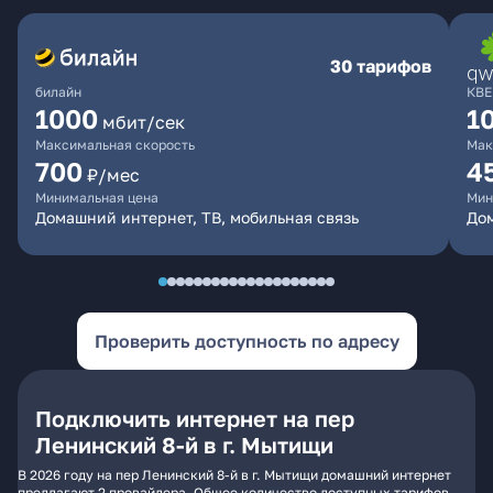
30 тарифов
билайн
КВЕ
1000
1
мбит/сек
Максимальная скорость
Мак
700
4
₽/мес
Минимальная цена
Мин
Домашний интернет, ТВ, мобильная связь
Дом
Проверить доступность по адресу
Подключить интернет на пер
Ленинский 8-й в г. Мытищи
В 2026 году на пер Ленинский 8-й в г. Мытищи домашний интернет
предлагают 2 провайдера. Общее количество доступных тарифов -