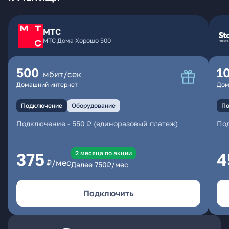
МТС
МТС Дома Хорошо 500
500
1
мбит/сек
Домашний интернет
Дом
Подключение
Оборудование
По
Подключение
-
550 ₽ (единоразовый платеж)
По
2 месяцa по акции
375
4
₽/мес
Далее
750
₽/мес
Подключить