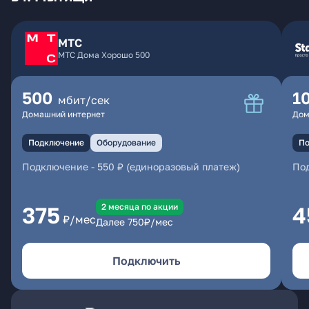
МТС
МТС Дома Хорошо 500
500
1
мбит/сек
Домашний интернет
Дом
Подключение
Оборудование
По
Подключение
-
550 ₽ (единоразовый платеж)
По
2 месяцa по акции
375
4
₽/мес
Далее
750
₽/мес
Подключить