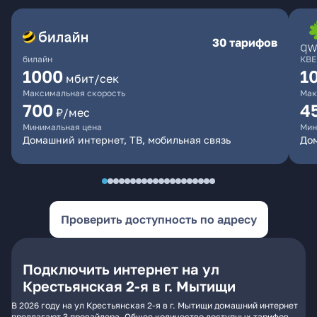
30 тарифов
билайн
КВЕ
1000
1
мбит/сек
Максимальная скорость
Мак
700
4
₽/мес
Минимальная цена
Мин
Домашний интернет, ТВ, мобильная связь
Дом
Проверить доступность по адресу
Подключить интернет на ул
Крестьянская 2-я в г. Мытищи
В 2026 году на ул Крестьянская 2-я в г. Мытищи домашний интернет
предлагают 3 провайдера. Общее количество доступных тарифов -