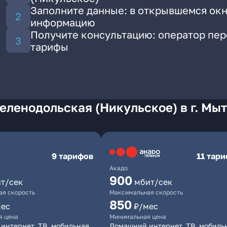
Заполните данные: в открывшемся окн
информацию
Получите консультацию: оператор пе
тарифы
еленодольская (Никульское) в г. Мы
9 тарифов
11 тар
Акадо
900
т/сек
мбит/сек
я скорость
Максимальная скорость
850
мес
₽/мес
я цена
Минимальная цена
интернет, ТВ, мобильная
Домашний интернет, ТВ, мобиль