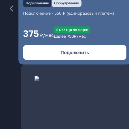
Подключение
Оборудование
Подключение
-
550 ₽ (единоразовый платеж)
2 месяцa по акции
375
₽/мес
Далее
750
₽/мес
Подключить