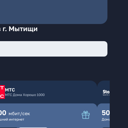
в г. Мытищи
МТС
МТС Дома Хорошо 1000
00
500
мбит/сек
мбит
шний интернет
Домашний инте