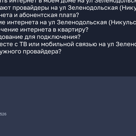
ть интернет в моем доме на ул Зеленодольс
ают провайдеры на ул Зеленодольская (Нику
ета и абонентская плата?
ие интернета на ул Зеленодольская (Никуль
чение интернета в квартиру?
удование для подключения?
сте с ТВ или мобильной связью на ул Зелен
нужного провайдера?
7526