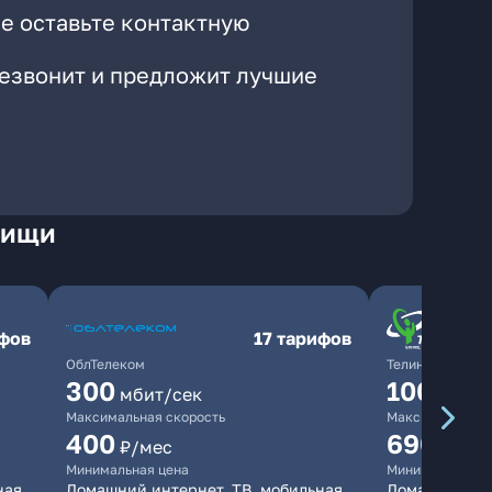
е оставьте контактную
резвонит и предложит лучшие
тищи
ифов
17 тарифов
ОблТелеком
ТелинКом
300
1000
мбит/сек
мби
Максимальная скорость
Максимальная 
400
690
₽/мес
₽/ме
Минимальная цена
Минимальная ц
ная
Домашний интернет, ТВ, мобильная
Домашний инт