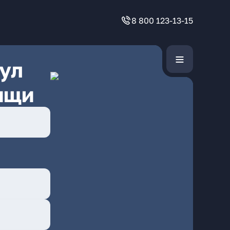
8 800 123-13-15
ул
ищи