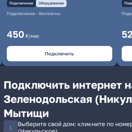
Подключение
Оборудование
Под
Подключение
-
бесплатно
Под
450
5
₽/мес
Подключить
Подключить интернет н
Зеленодольская (Никуль
Мытищи
Выберите свой дом: кликните по номе
(Никульское)