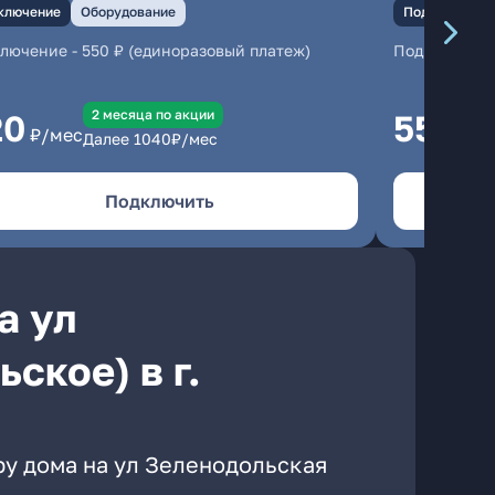
ключение
Оборудование
Подключение
ключение
-
550 ₽ (единоразовый платеж)
Подключени
2 месяцa по акции
20
550
₽/мес
₽/м
Далее
1040
₽/мес
Подключить
а ул
ское) в г.
ру дома на ул Зеленодольская