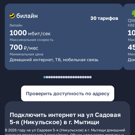
30 тарифов
билайн
КВЕ
1000
1
мбит/сек
Максимальная скорость
Мак
700
4
₽/мес
Минимальная цена
Мин
Домашний интернет, ТВ, мобильная связь
Дом
Проверить доступность по адресу
Подключить интернет на ул Садовая
5-я (Никульское) в г. Мытищи
В 2026 году на ул Садовая 5-я (Никульское) в г. Мытищи домашний
интернет предлагают 2 провайдера. Общее количество доступных