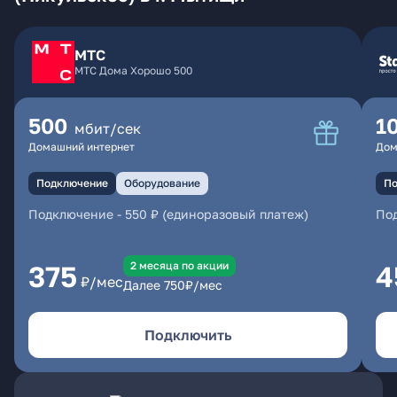
МТС
МТС Дома Хорошо 500
500
1
мбит/сек
Домашний интернет
Дом
Подключение
Оборудование
По
Подключение
-
550 ₽ (единоразовый платеж)
По
2 месяцa по акции
375
4
₽/мес
Далее
750
₽/мес
Подключить