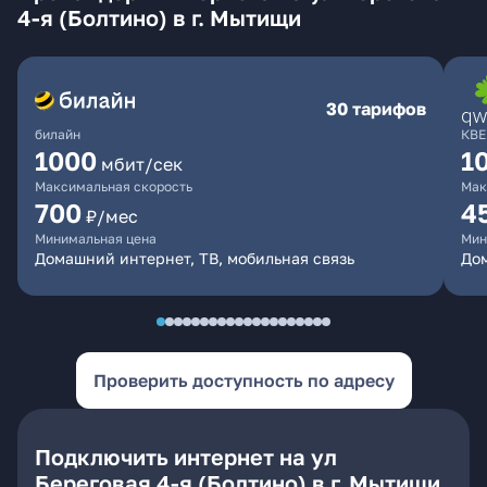
4-я (Болтино) в г. Мытищи
30 тарифов
билайн
КВЕ
1000
1
мбит/сек
Максимальная скорость
Мак
700
4
₽/мес
Минимальная цена
Мин
Домашний интернет, ТВ, мобильная связь
Дом
Проверить доступность по адресу
Подключить интернет на ул
Береговая 4-я (Болтино) в г. Мытищи