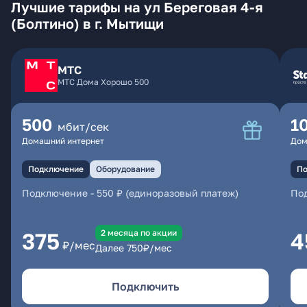
Лучшие тарифы на ул Береговая 4-я
(Болтино) в г. Мытищи
МТС
МТС Дома Хорошо 500
500
1
мбит/сек
Домашний интернет
Дом
Подключение
Оборудование
По
Подключение
-
550 ₽ (единоразовый платеж)
По
2 месяцa по акции
375
4
₽/мес
Далее
750
₽/мес
Подключить