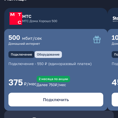
МТС
МТС Дома Хорошо 500
500
1
мбит/сек
Домашний интернет
Дом
Подключение
Оборудование
По
Подключение
-
550 ₽ (единоразовый платеж)
По
2 месяцa по акции
375
4
₽/мес
Далее
750
₽/мес
Подключить