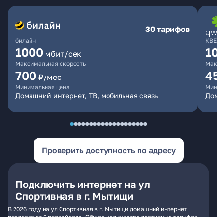
30 тарифов
билайн
КВЕ
1000
1
мбит/сек
Максимальная скорость
Мак
700
4
₽/мес
Минимальная цена
Мин
Домашний интернет, ТВ, мобильная связь
Дом
Проверить доступность по адресу
Подключить интернет на ул
Спортивная в г. Мытищи
В 2026 году на ул Спортивная в г. Мытищи домашний интернет
предлагают 2 провайдера. Общее количество доступных тарифов -