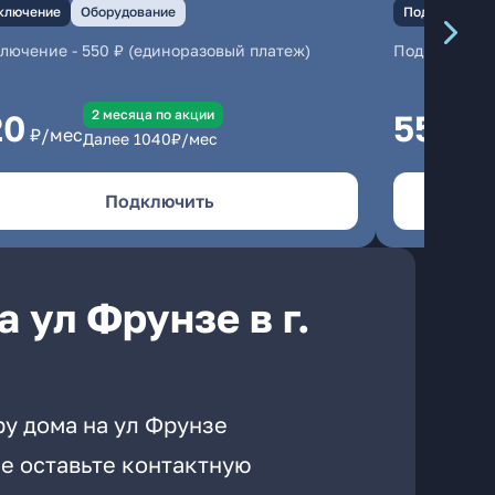
ключение
Оборудование
Подключение
ключение
-
550 ₽ (единоразовый платеж)
Подключени
2 месяцa по акции
20
550
₽/мес
₽/м
Далее
1040
₽/мес
Подключить
 ул Фрунзе в г.
ру дома на ул Фрунзе
е оставьте контактную