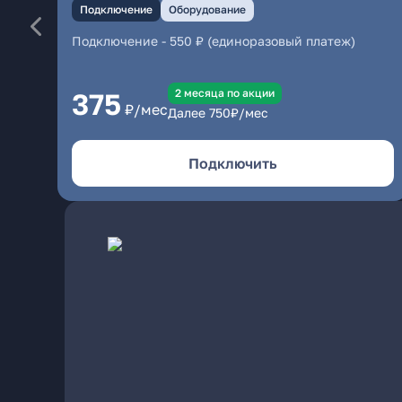
Подключение
Оборудование
Подключение
-
550 ₽ (единоразовый платеж)
2 месяцa по акции
375
₽/мес
Далее
750
₽/мес
Подключить