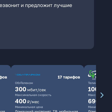
резвонит и предложит лучшие
ифов
17 тарифов
ОблТелеком
ТелинКом
300
1000
мбит/сек
мби
Максимальная скорость
Максимальная 
400
690
₽/мес
₽/ме
Минимальная цена
Минимальная ц
ная
Домашний интернет, ТВ, мобильная
Домашний инт