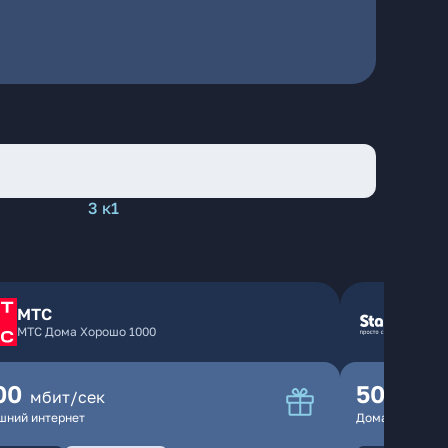
3 к1
МТС
МТС Дома Хорошо 1000
00
500
мбит/сек
мбит
шний интернет
Домашний инте