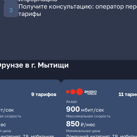
Получите консультацию: оператор пе
тарифы
рунзе в г. Мытищи
9 тарифов
11 тар
Акадо
900
т/сек
мбит/сек
я скорость
Максимальная скорость
850
мес
₽/мес
я цена
Минимальная цена
интернет, ТВ, мобильная
Домашний интернет, ТВ, мобиль