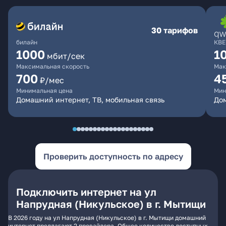
30 тарифов
билайн
КВЕ
1000
1
мбит/сек
Максимальная скорость
Мак
700
4
₽/мес
Минимальная цена
Мин
Домашний интернет, ТВ, мобильная связь
Дом
Проверить доступность по адресу
Подключить интернет на ул
Напрудная (Никульское) в г. Мытищи
В 2026 году на ул Напрудная (Никульское) в г. Мытищи домашний
интернет предлагают 2 провайдера. Общее количество доступных