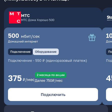
МТС
МТС Дома Хорошо 500
500
1
мбит/сек
Домашний интернет
Дом
Подключение
Оборудование
По
Подключение
-
550 ₽ (единоразовый платеж)
По
2 месяцa по акции
375
4
₽/мес
Далее
750
₽/мес
Подключить