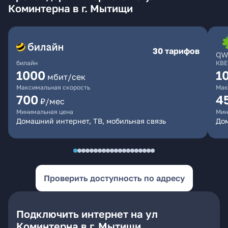
Коминтерна в г. Мытищи
30 тарифов
билайн
КВЕ
1000
1
мбит/сек
Максимальная скорость
Мак
700
4
₽/мес
Минимальная цена
Мин
Домашний интернет, ТВ, мобильная связь
Дом
Проверить доступность по адресу
Подключить интернет на ул
Коминтерна в г. Мытищи