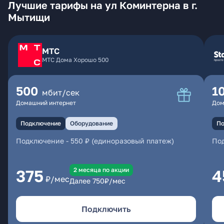
Лучшие тарифы на ул Коминтерна в г.
Мытищи
МТС
МТС Дома Хорошо 500
500
1
мбит/сек
Домашний интернет
Дом
Подключение
Оборудование
По
Подключение
-
550 ₽ (единоразовый платеж)
По
2 месяцa по акции
375
4
₽/мес
Далее
750
₽/мес
Подключить