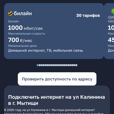
30 тарифов
билайн
КВЕ
1000
1
мбит/сек
Максимальная скорость
Мак
700
4
₽/мес
Минимальная цена
Мин
Домашний интернет, ТВ, мобильная связь
Дом
Проверить доступность по адресу
Подключить интернет на ул Калинина
в г. Мытищи
В 2026 году на ул Калинина в г. Мытищи домашний интернет
предлагают 2 провайдера. Общее количество доступных тарифов -