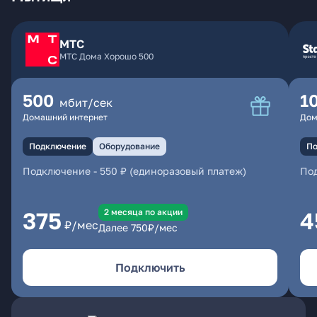
МТС
МТС Дома Хорошо 500
500
1
мбит/сек
Домашний интернет
Дом
Подключение
Оборудование
По
Подключение
-
550 ₽ (единоразовый платеж)
По
2 месяцa по акции
375
4
₽/мес
Далее
750
₽/мес
Подключить