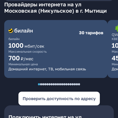
Провайдеры интернета на ул
Московская (Никульское) в г. Мытищи
30 тарифов
билайн
КВЕ
1000
1
мбит/сек
Максимальная скорость
Мак
700
4
₽/мес
Минимальная цена
Мин
Домашний интернет, ТВ, мобильная связь
Дом
Проверить доступность по адресу
Подключить интернет на ул