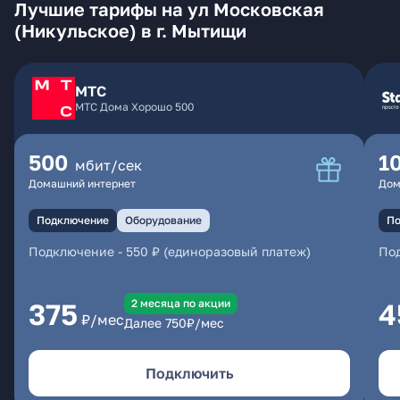
Лучшие тарифы на ул Московская
(Никульское) в г. Мытищи
МТС
МТС Дома Хорошо 500
500
1
мбит/сек
Домашний интернет
Дом
Подключение
Оборудование
По
Подключение
-
550 ₽ (единоразовый платеж)
По
2 месяцa по акции
375
4
₽/мес
Далее
750
₽/мес
Подключить