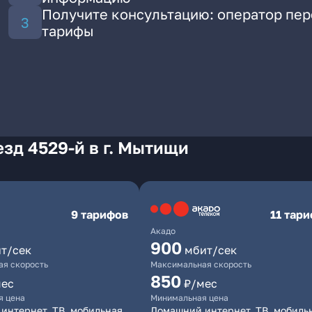
Получите консультацию: оператор пе
тарифы
зд 4529-й в г. Мытищи
9 тарифов
11 тар
Акадо
900
т/сек
мбит/сек
я скорость
Максимальная скорость
850
мес
₽/мес
я цена
Минимальная цена
интернет, ТВ, мобильная
Домашний интернет, ТВ, мобиль