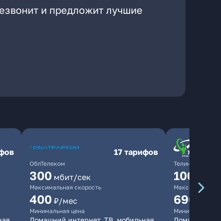
резвонит и предложит лучшие
ифов
17 тарифов
ОблТелеком
ТелинКом
300
1000
мбит/сек
мби
Максимальная скорость
Максимальная 
400
690
₽/мес
₽/ме
Минимальная цена
Минимальная ц
ная
Домашний интернет, ТВ, мобильная
Домашний инт