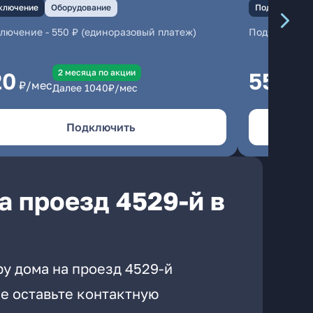
ключение
Оборудование
Подключение
ключение
-
550 ₽ (единоразовый платеж)
Подключени
2 месяцa по акции
20
550
₽/мес
₽/м
Далее
1040
₽/мес
Подключить
а проезд 4529-й в
у дома на проезд 4529-й
е оставьте контактную