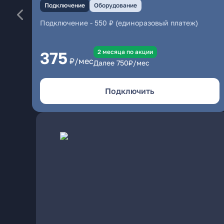
Подключение
Оборудование
Подключение
-
550 ₽ (единоразовый платеж)
2 месяцa по акции
375
₽/мес
Далее
750
₽/мес
Подключить