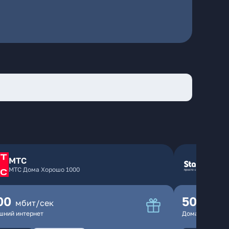
МТС
МТС Дома Хорошо 1000
00
500
мбит/сек
мбит
шний интернет
Домашний инте