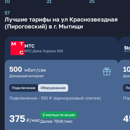
10
21
35
57
Лучшие тарифы на ул Краснозвездная
(Пироговский) в г. Мытищи
МТС
МТС Дома Хорошо 500
500
1
мбит/сек
Домашний интернет
Дом
Подключение
Оборудование
По
Подключение
-
550 ₽ (единоразовый платеж)
По
2 месяцa по акции
375
4
₽/мес
Далее
750
₽/мес