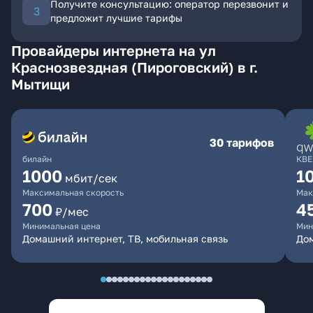
Получите консультацию: оператор перезвонит и
предложит лучшие тарифы
Провайдеры интернета на ул
Краснозвездная (Пироговский) в г.
Мытищи
30 тарифов
билайн
КВЕ
1000
1
мбит/сек
Максимальная скорость
Мак
700
4
₽/мес
Минимальная цена
Мин
Домашний интернет, ТВ, мобильная связь
Дом