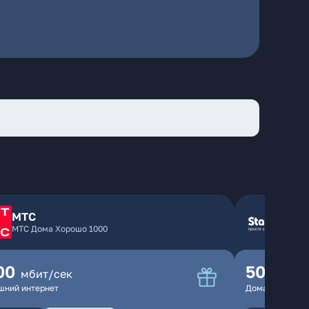
МТС
МТС Дома Хорошо 1000
00
500
мбит/сек
мбит
шний интернет
Домашний инте