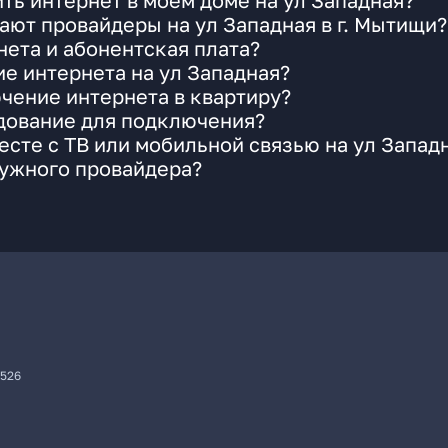
ть интернет в моем доме на ул Западная?
ают провайдеры на ул Западная в г. Мытищи?
ета и абонентская плата?
ие интернета на ул Западная?
чение интернета в квартиру?
удование для подключения?
сте с ТВ или мобильной связью на ул Запад
нужного провайдера?
7526