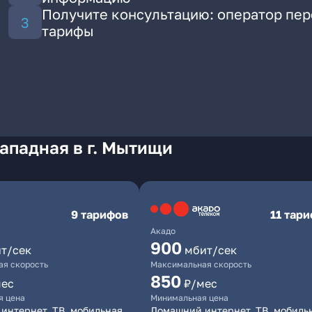
Получите консультацию: оператор пе
тарифы
ападная в г. Мытищи
9 тарифов
11 тар
Акадо
900
т/сек
мбит/сек
я скорость
Максимальная скорость
850
мес
₽/мес
я цена
Минимальная цена
интернет, ТВ, мобильная
Домашний интернет, ТВ, мобиль