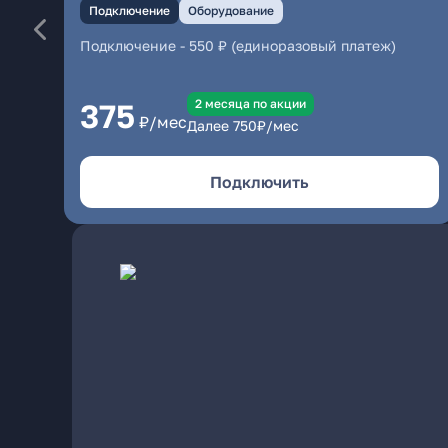
Подключение
Оборудование
Подключение
-
550 ₽ (единоразовый платеж)
2 месяцa по акции
375
₽/мес
Далее
750
₽/мес
Подключить