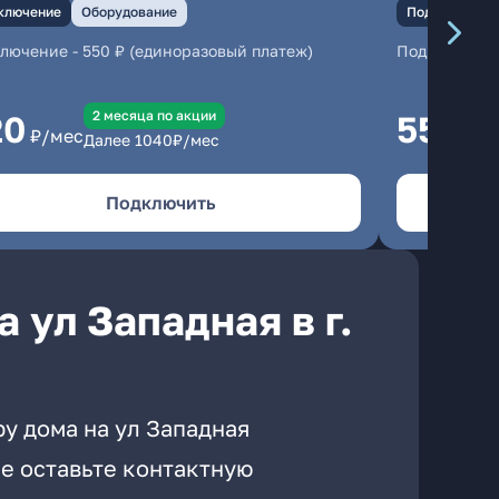
ключение
Оборудование
Подключение
ключение
-
550 ₽ (единоразовый платеж)
Подключени
2 месяцa по акции
20
550
₽/мес
₽/м
Далее
1040
₽/мес
Подключить
 ул Западная в г.
у дома на ул Западная
е оставьте контактную