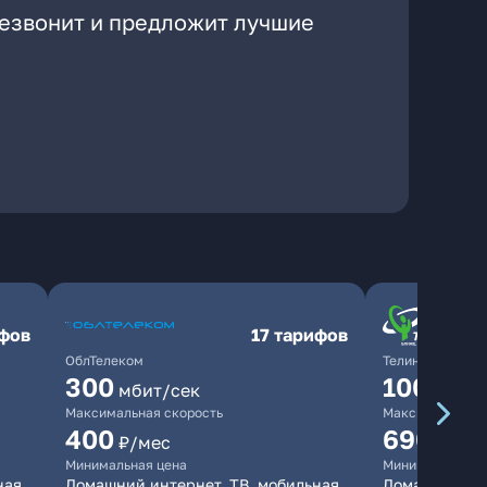
резвонит и предложит лучшие
ифов
17 тарифов
ОблТелеком
ТелинКом
300
1000
мбит/сек
мби
Максимальная скорость
Максимальная 
400
690
₽/мес
₽/ме
Минимальная цена
Минимальная ц
ная
Домашний интернет, ТВ, мобильная
Домашний инт