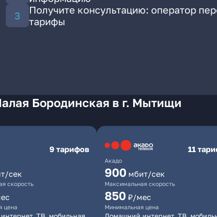
Получите консультацию: оператор пе
тарифы
алая Бородинская в г. Мытищи
9 тарифов
11 тар
Акадо
900
т/сек
мбит/сек
я скорость
Максимальная скорость
850
мес
₽/мес
я цена
Минимальная цена
интернет, ТВ, мобильная
Домашний интернет, ТВ, мобиль