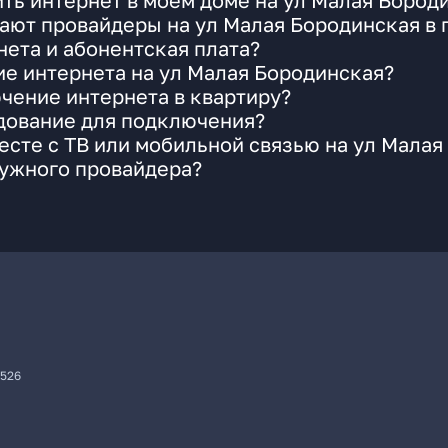
ть интернет в моем доме на ул Малая Бород
ают провайдеры на ул Малая Бородинская в 
ета и абонентская плата?
ие интернета на ул Малая Бородинская?
чение интернета в квартиру?
удование для подключения?
сте с ТВ или мобильной связью на ул Малая
нужного провайдера?
7526