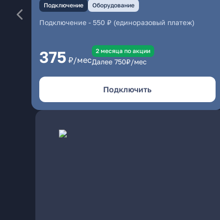
Подключение
Оборудование
Подключение
-
550 ₽ (единоразовый платеж)
2 месяцa по акции
375
₽/мес
Далее
750
₽/мес
Подключить