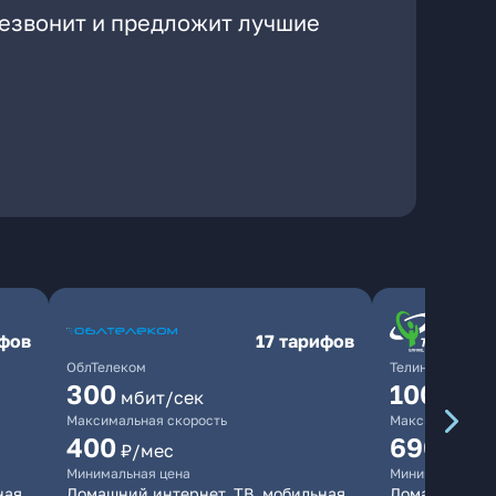
резвонит и предложит лучшие
ифов
17 тарифов
ОблТелеком
ТелинКом
300
1000
мбит/сек
мби
Максимальная скорость
Максимальная 
400
690
₽/мес
₽/ме
Минимальная цена
Минимальная ц
ная
Домашний интернет, ТВ, мобильная
Домашний инт