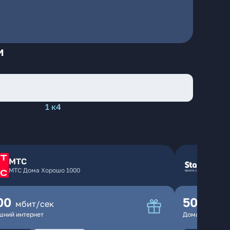
и
1 к4
МТС
МТС Дома Хорошо 1000
00
500
мбит/сек
мбит
шний интернет
Домашний инте