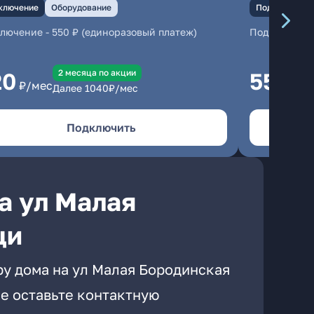
ключение
Оборудование
Подключение
ключение
-
550 ₽ (единоразовый платеж)
Подключени
2 месяцa по акции
20
550
₽/мес
₽/м
Далее
1040
₽/мес
Подключить
а ул Малая
щи
ру дома на ул Малая Бородинская
е оставьте контактную