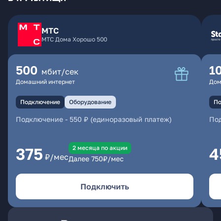
МТС
МТС Дома Хорошо 500
500
1
мбит/сек
Домашний интернет
Дом
Подключение
Оборудование
По
Подключение
-
550 ₽ (единоразовый платеж)
По
2 месяцa по акции
375
4
₽/мес
Далее
750
₽/мес
Подключить