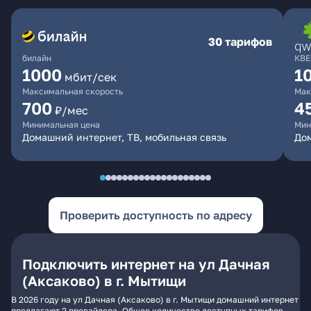
30 тарифов
билайн
КВЕ
1000
1
мбит/сек
Максимальная скорость
Мак
700
4
₽/мес
Минимальная цена
Мин
Домашний интернет, ТВ, мобильная связь
Дом
Проверить доступность по адресу
Подключить интернет на ул Дачная
(Аксаково) в г. Мытищи
В 2026 году на ул Дачная (Аксаково) в г. Мытищи домашний интернет
предлагают 2 провайдера. Общее количество доступных тарифов -