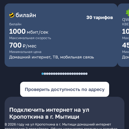
30 тарифов
билайн
КВЕ
1000
1
мбит/сек
Максимальная скорость
Мак
700
4
₽/мес
Минимальная цена
Мин
Домашний интернет, ТВ, мобильная связь
Дом
Проверить доступность по адресу
Подключить интернет на ул
Кропоткина в г. Мытищи
В 2026 году на ул Кропоткина в г. Мытищи домашний интернет
предлагают 2 провайдера. Общее количество доступных тарифов -