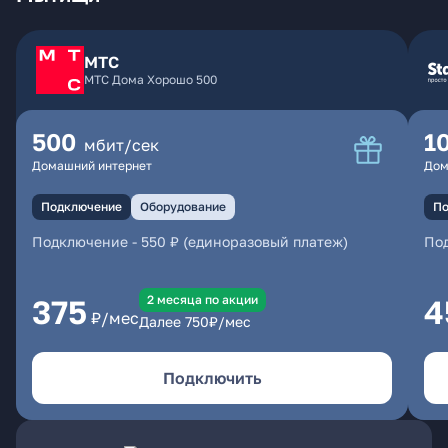
МТС
МТС Дома Хорошо 500
500
1
мбит/сек
Домашний интернет
Дом
Подключение
Оборудование
По
Подключение
-
550 ₽ (единоразовый платеж)
По
2 месяцa по акции
375
4
₽/мес
Далее
750
₽/мес
Подключить