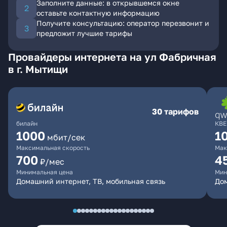
Заполните данные: в открывшемся окне
оставьте контактную информацию
Получите консультацию: оператор перезвонит и
предложит лучшие тарифы
Провайдеры интернета на ул Фабричная
в г. Мытищи
30 тарифов
билайн
КВЕ
1000
1
мбит/сек
Максимальная скорость
Мак
700
4
₽/мес
Минимальная цена
Мин
Домашний интернет, ТВ, мобильная связь
Дом