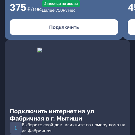
2 месяцa по акции
375
4
₽/мес
Далее
750
₽/мес
Подключить
Подключить интернет на ул
Фабричная в г. Мытищи
Выберите свой дом: кликните по номеру дома на
ул Фабричная