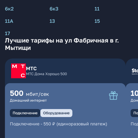
6к2
6к3
11
11А
13
15
17
Лучшие тарифы на ул Фабричная в г.
Мытищи
МТС
МТС Дома Хорошо 500
500
1
мбит/сек
Домашний интернет
Дом
Подключение
Оборудование
По
Подключение
-
550 ₽ (единоразовый платеж)
По