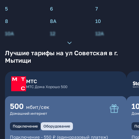
5
6
7
8
8А
10
10А
12
12А
Лучшие тарифы на ул Советская в г.
Мытищи
МТС
МТС Дома Хорошо 500
500
1
мбит/сек
Домашний интернет
Дом
Подключение
Оборудование
По
Подключение
-
550 ₽ (единоразовый платеж)
По