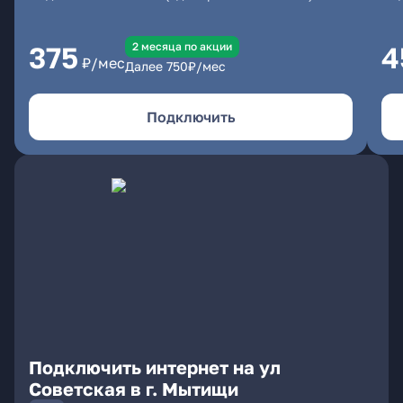
2 месяцa по акции
375
4
₽/мес
Далее
750
₽/мес
Подключить
Подключить интернет на ул
Советская в г. Мытищи