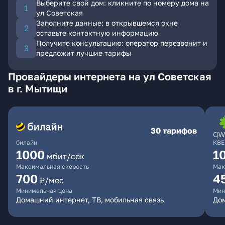
Выберите свой дом: кликните по номеру дома на
ул Советская
Заполните данные: в открывшемся окне
оставьте контактную информацию
Получите консультацию: оператор перезвонит и
предложит лучшие тарифы
Провайдеры интернета на ул Советская
в г. Мытищи
30 тарифов
билайн
КВЕ
1000
1
мбит/сек
Максимальная скорость
Мак
700
4
₽/мес
Минимальная цена
Мин
Домашний интернет, ТВ, мобильная связь
Дом