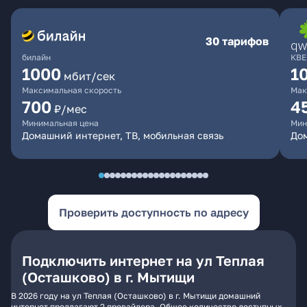
30 тарифов
билайн
КВЕ
1000
1
мбит/сек
Максимальная скорость
Мак
700
4
₽/мес
Минимальная цена
Мин
Домашний интернет, ТВ, мобильная связь
Дом
Проверить доступность по адресу
Подключить интернет на ул Теплая
(Осташково) в г. Мытищи
В 2026 году на ул Теплая (Осташково) в г. Мытищи домашний
интернет предлагают 2 провайдера. Общее количество доступных