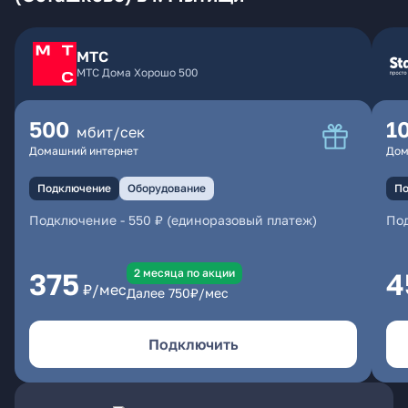
МТС
МТС Дома Хорошо 500
500
1
мбит/сек
Домашний интернет
Дом
Подключение
Оборудование
По
Подключение
-
550 ₽ (единоразовый платеж)
По
2 месяцa по акции
375
4
₽/мес
Далее
750
₽/мес
Подключить