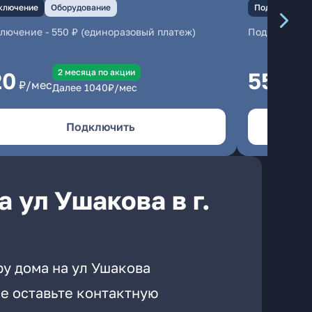
ключение
Оборудование
Подключение
ключение
-
550 ₽ (единоразовый платеж)
Подключени
2 месяцa по акции
20
550
₽/мес
₽/м
Далее
1040
₽/мес
Подключить
 ул Ушакова в г.
ру дома на ул Ушакова
е оставьте контактную