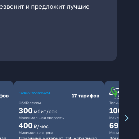
резвонит и предложит лучшие
ифов
17 тарифов
ОблТелеком
ТелинКом
300
1000
мбит/сек
мби
Максимальная скорость
Максимальная 
400
690
₽/мес
₽/ме
Минимальная цена
Минимальная ц
ная
Домашний интернет, ТВ, мобильная
Домашний инт