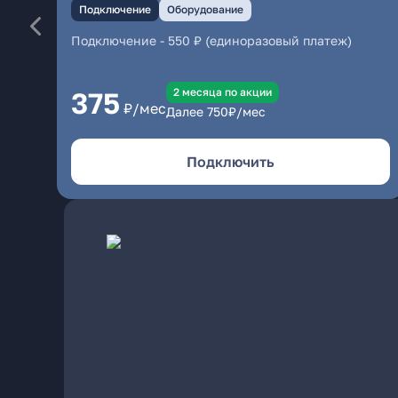
Подключение
Оборудование
Подключение
-
550 ₽ (единоразовый платеж)
2 месяцa по акции
375
₽/мес
Далее
750
₽/мес
Подключить