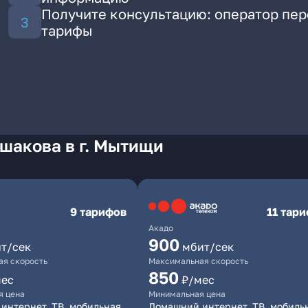
Получите консультацию: оператор пе
тарифы
шакова в г. Мытищи
9 тарифов
11 тар
Акадо
900
т/сек
мбит/сек
я скорость
Максимальная скорость
850
мес
₽/мес
я цена
Минимальная цена
интернет, ТВ, мобильная
Домашний интернет, ТВ, мобиль