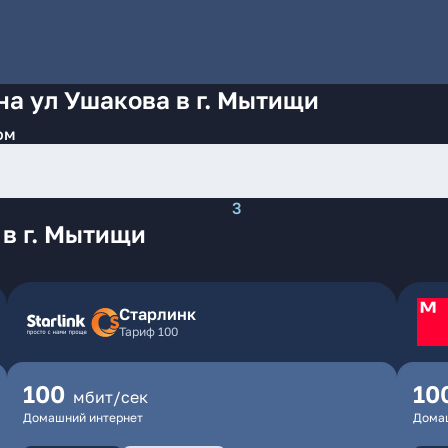
на ул Ушакова в г. Мытищи
ом
3
в г. Мытищи
Старлинк
Тариф 100
100
10
мбит/сек
Домашний интернет
Дома