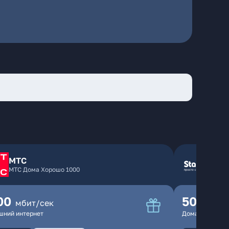
МТС
МТС Дома Хорошо 1000
00
500
мбит/сек
мбит
шний интернет
Домашний инте